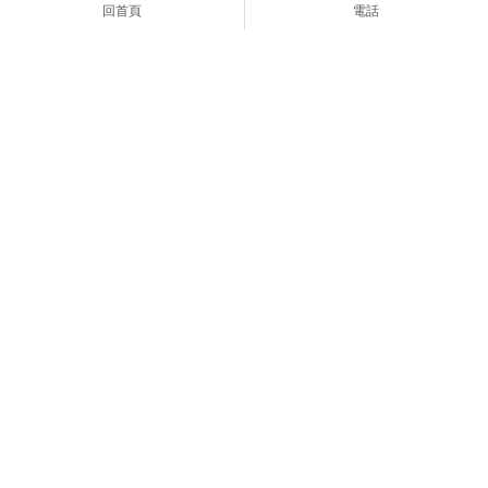
城空調工程
裝/土城日立冷氣安裝
回首頁
電話
上一頁
asblaa353783
0989075508
asblaa353783@gmail.com
新北市土城區永豐路195巷7弄26之2號
首頁
服預項目
服務流程