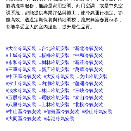
氣清洗等服務，無論是家用空調、商用空調，或是中央空
調系統，都能提供專業評估與施工，使冷氣運行穩定、節
能高效。透過定期保養與精細調校，讓您無論春夏秋冬，
都能享受宜人的室內溫度，提升居住品質。
#大金冷氣安裝
#台北冷氣安裝
#新北冷氣安裝
#土城冷氣安裝
#板橋冷氣安裝
#中和冷氣安裝
#永和冷氣安裝
#樹林冷氣安裝
#新莊冷氣安裝
#三重冷氣安裝
#新店冷氣安裝
#萬華冷氣安裝
#中正區冷氣安裝
#大安冷氣安裝
#文山冷氣安裝
#汐止冷氣安裝
#內湖冷氣安裝
#蘆洲冷氣安裝
#淡水冷氣安裝
#林口冷氣安裝
#三峽冷氣安裝
#五股冷氣安裝
#鶯歌冷氣安裝
#泰山冷氣安裝
#八里冷氣安裝
#士林冷氣安裝
#北投冷氣安裝
#中山區冷氣安裝
#信義區冷氣安裝
#松山冷氣安裝
#大同區冷氣安裝
#南港冷氣安裝