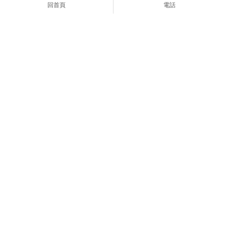
冷氣安裝
回首頁
電話
上一頁
asblaa353783
0989075508
asblaa353783@gmail.com
新北市土城區永豐路195巷7弄26之2號
首頁
服預項目
服務流程