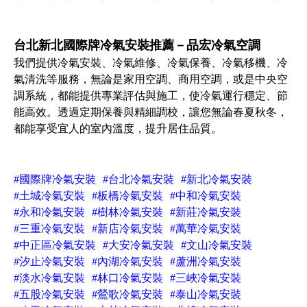
台北新北國際牌冷氣安裝推薦－品宏冷氣空調
我們提供冷氣安裝、冷氣維修、冷氣保養、冷氣移機、冷
氣清洗等服務，無論是家用空調、商用空調，或是中央空
調系統，都能提供專業評估與施工，使冷氣運行穩定、節
能高效。透過定期保養與精細調校，讓您無論春夏秋冬，
都能享受宜人的室內溫度，提升居住品質。
#國際牌冷氣安裝
#台北冷氣安裝
#新北冷氣安裝
#土城冷氣安裝
#板橋冷氣安裝
#中和冷氣安裝
#永和冷氣安裝
#樹林冷氣安裝
#新莊冷氣安裝
#三重冷氣安裝
#新店冷氣安裝
#萬華冷氣安裝
#中正區冷氣安裝
#大安冷氣安裝
#文山冷氣安裝
#汐止冷氣安裝
#內湖冷氣安裝
#蘆洲冷氣安裝
#淡水冷氣安裝
#林口冷氣安裝
#三峽冷氣安裝
#五股冷氣安裝
#鶯歌冷氣安裝
#泰山冷氣安裝