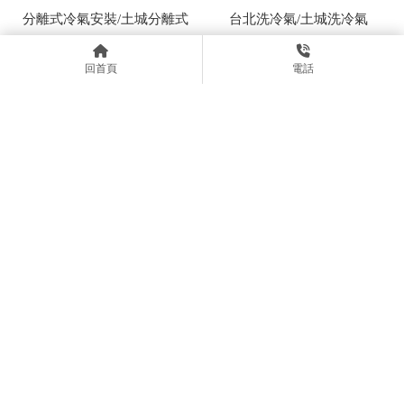
分離式冷氣安裝/土城分離式
台北洗冷氣/土城洗冷氣
冷氣安裝
回首頁
電話
上一頁
asblaa353783
0989075508
asblaa353783@gmail.com
新北市土城區永豐路195巷7弄26之2號